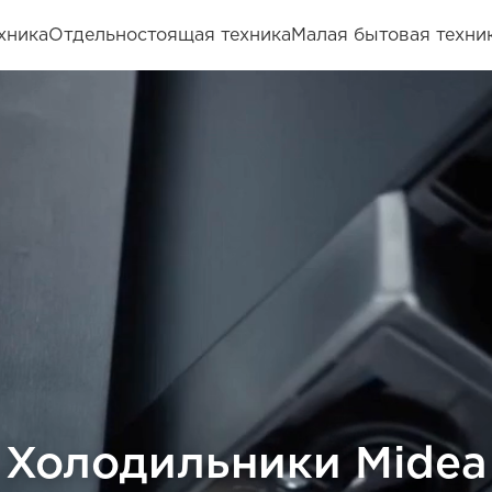
хника
Отдельностоящая техника
Малая бытовая техни
судомоечные машин