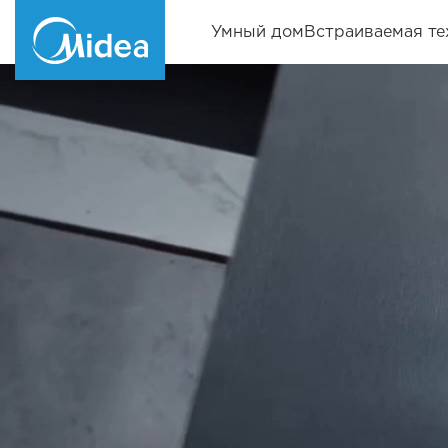
Умный дом
Встраиваемая те
По