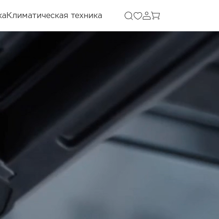
ка
Климатическая техника
ы Midea