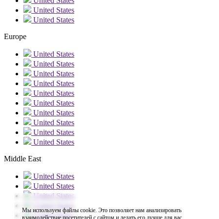
United States
United States
United States
Europe
United States
United States
United States
United States
United States
United States
United States
United States
United States
United States
Middle East
United States
United States
United States
United States
Мы используем файлы cookie. Это позволяет нам анализировать
United States
взаимодействие посетителей с сайтом и делать его лучше для вас.