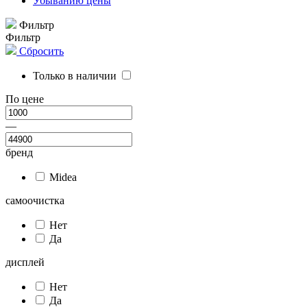
Убыванию цены
Фильтр
Фильтр
Сбросить
Только в наличии
По цене
—
бренд
Midea
самоочистка
Нет
Да
дисплей
Нет
Да