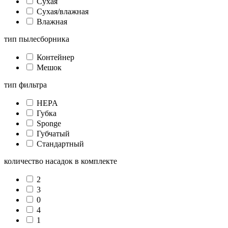
Сухая
Сухая/влажная
Влажная
тип пылесборника
Контейнер
Мешок
тип фильтра
HEPA
Губка
Sponge
Губчатый
Стандартный
количество насадок в комплекте
2
3
0
4
1