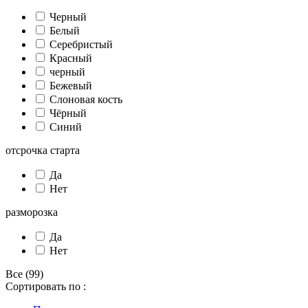
Черный
Белый
Серебристый
Красный
черный
Бежевый
Слоновая кость
Чёрный
Синий
отсрочка старта
Да
Нет
разморозка
Да
Нет
Все (99)
Сортировать по :