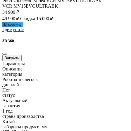
Робот-пылесос Midea VCR MV15EVOULTRABK
VCR MV15EVOULTRABK
34 900 ₽
49 990 ₽
Скидка 15 090 ₽
В корзину
Где купить
3D 360
Закрыть
Параметры
Описание
категория
Роботы-пылесосы
дисплей
Нет
статус
Актуальный
гарантия
1 год
страна производства
Китай
габариты продукта мм