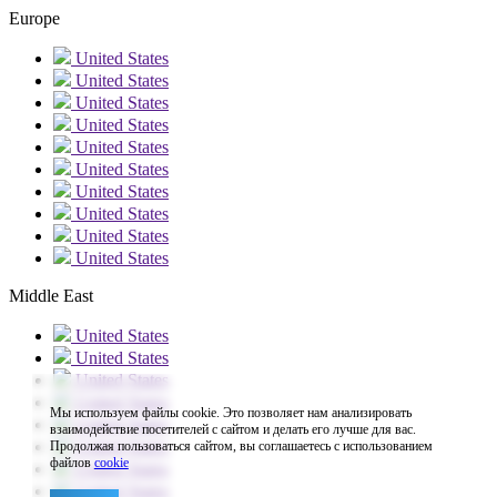
Europe
United States
United States
United States
United States
United States
United States
United States
United States
United States
United States
Middle East
United States
United States
United States
United States
Мы используем файлы cookie. Это позволяет нам анализировать
United States
взаимодействие посетителей с сайтом и делать его лучше для вас.
United States
Продолжая пользоваться сайтом, вы соглашаетесь с использованием
файлов
cookie
United States
United States