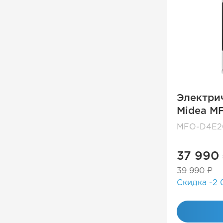
Электри
Midea M
MFO-D4E2
37 990
39 990 ₽
Скидка -2 