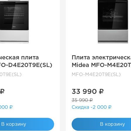
ческая плита
Плита электрическ
FO-D4E20T9E(SL)
Midea MFO-M4E20T
0T9E(SL)
MFO-M4E20T9E(SL)
 ₽
33 990 ₽
35 990 ₽
000 ₽
Скидка -2 000 ₽
В корзину
В корзину