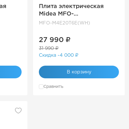
ая
Плита электрическая
Midea MFO-
M4E20T6E(WH)
MFO-M4E20T6E(WH)
27 990 ₽
31 990 ₽
Скидка -4 000 ₽
В корзину
Сравнить