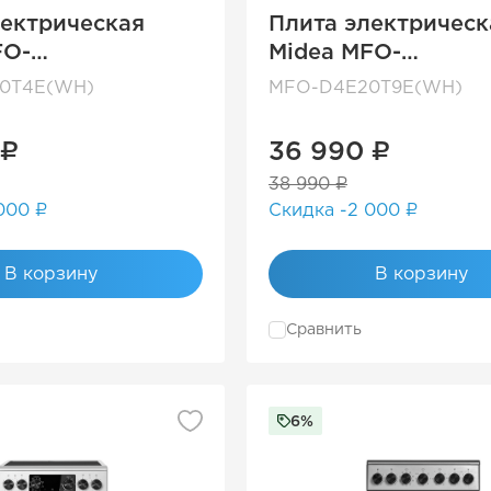
лектрическая
Плита электрическ
FO-
Midea MFO-
4E(WH)
D4E20T9E(WH)
0T4E(WH)
MFO-D4E20T9E(WH)
 ₽
36 990 ₽
38 990 ₽
000 ₽
Скидка -2 000 ₽
В корзину
В корзину
Сравнить
6%