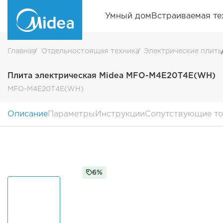
Умный дом
Встраиваемая те
Главная
Отдельностоящая техника
Электрические плит
Плита электрическая Midea MFO-M4E20T4E(WH)
MFO-M4E20T4E(WH)
Описание
Параметры
Инструкции
Сопутствующие т
6%