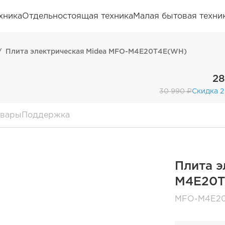
хника
Отдельностоящая техника
Малая бытовая техни
ы
Плита электрическая Midea MFO-M4E20T4E(WH)
28
30 990 ₽
Скидка 2
овары
Поддержка
Плита э
M4E20T
MFO-M4E2