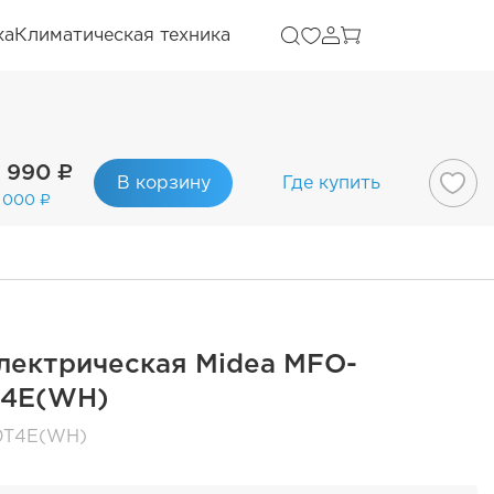
ка
Климатическая техника
 990 ₽
В корзину
Где купить
 000 ₽
лектрическая Midea MFO-
4E(WH)
0T4E(WH)