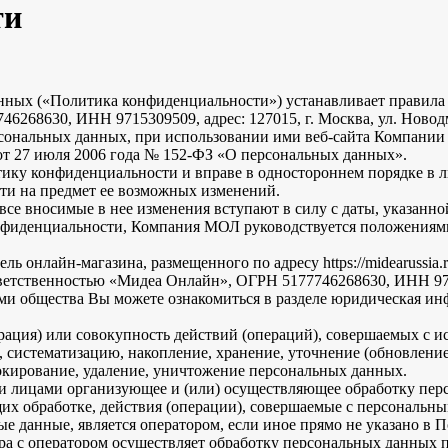
ти
нных («Политика конфиденциальности») устанавливает правила 
68630, ИНН 9715309509, адрес: 127015, г. Москва, ул. Новодми
ональных данных, при использовании ими веб-сайта Компании МОЛ
от 27 июля 2006 года № 152-ФЗ «О персональных данных».
у конфиденциальности и вправе в одностороннем порядке в лю
ти на предмет ее возможных изменений.
се вносимые в нее изменения вступают в силу с даты, указанн
нфиденциальности, Компания МОЛ руководствуется положениями
ь онлайн-магазина, размещенного по адресу https://midearussia.r
тственностью «Мидеа Онлайн», ОГРН 5177746268630, ИНН 971530
иями общества Вы можете ознакомиться в разделе юридическая и
ция) или совокупность действий (операций), совершаемых с ис
, систематизацию, накопление, хранение, уточнение (обновление
локирование, удаление, уничтожение персональных данных.
и лицами организующее и (или) осуществляющее обработку пер
их обработке, действия (операции), совершаемые с персональ
 данные, является оператором, если иное прямо не указано в 
а с оператором осуществляет обработку персональных данных по