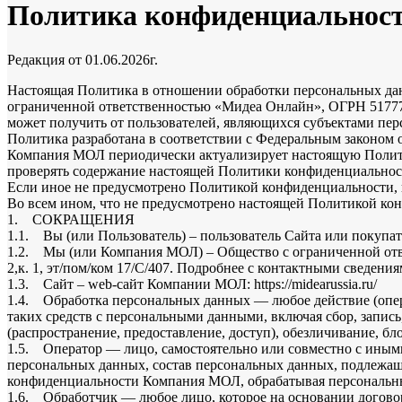
Политика конфиденциальнос
Редакция от 01.06.2026г.
Настоящая Политика в отношении обработки персональных да
ограниченной ответственностью «Мидеа Онлайн», ОГРН 51777462
может получить от пользователей, являющихся субъектами перс
Политика разработана в соответствии с Федеральным законом 
Компания МОЛ периодически актуализирует настоящую Политик
проверять содержание настоящей Политики конфиденциальнос
Если иное не предусмотрено Политикой конфиденциальности, в
Во всем ином, что не предусмотрено настоящей Политикой ко
1. СОКРАЩЕНИЯ
1.1. Вы (или Пользователь) – пользователь Сайта или покупател
1.2. Мы (или Компания МОЛ) – Общество с ограниченной отве
2,к. 1, эт/пом/ком 17/С/407. Подробнее с контактными сведен
1.3. Сайт – web-сайт Компании МОЛ: https://midearussia.ru/
1.4. Обработка персональных данных — любое действие (опера
таких средств с персональными данными, включая сбор, запись
(распространение, предоставление, доступ), обезличивание, б
1.5. Оператор — лицо, самостоятельно или совместно с иным
персональных данных, состав персональных данных, подлежащ
конфиденциальности Компания МОЛ, обрабатывая персональные
1.6. Обработчик — любое лицо, которое на основании договор