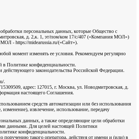
обработки персональных данных, которые Общество с
тровская, д. 2,к. 1, эт/пом/ком 17/с/407 («Компания МОЛ»)
 - https://midearussia.ru/(«Сайт»).
бой момент изменять ее условия. Рекомендуем регулярно
ой в Политике конфиденциальности.
 действующего законодательства Российской Федерации.
u/.
9509, адрес: 127015, г. Москва, ул. Новодмитровская, д.
нформация настоящего Соглашения.
пользованием средств автоматизации или без использования
, изменение), извлечение, использование, передачу
сональных данных, а также определяющие цели обработки
ными данными. Для целей настоящей Политики
Политике конфиденциальности.
 поручению такого оператора, действуя от имени и (или) в