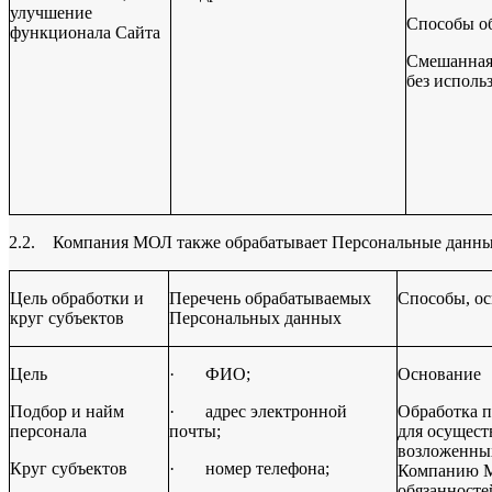
улучшение
Способы о
функционала Сайта
Смешанная 
без исполь
2.2. Компания МОЛ также обрабатывает Персональные данны
Цель обработки и
Перечень обрабатываемых
Способы, ос
круг субъектов
Персональных данных
Цель
·
ФИО;
Основание
Подбор и найм
·
адрес электронной
Обработка 
персонала
почты;
для осущест
возложенных
Круг субъектов
·
номер телефона;
Компанию М
обязанносте