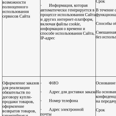
Срок
возможности
·
Информация, которая
полноценного
автоматически генерируется в
В течение 
использования
процессе использования Сайта
функциона
сервисов Сайта
и других интернет-платформ,
Способы о
включая файлы cookie,
информация о времени и
Смешанная 
способе использования Сайта,
без исполь
IP-адрес
Оформление заказов
·
ФИО
Основание
для реализации
·
Адрес для доставки заказа
На основа
обязательств по
конфиденци
договору купли-
·
Номер телефона
на передач
продажи товаров,
оформление
·
Адрес электронной
Срок
возвратов товаров,
почты
гарантийная и