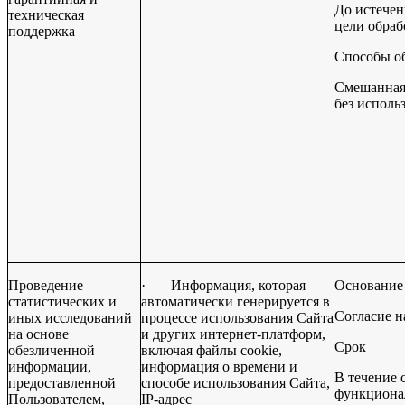
До истечен
техническая
цели обраб
поддержка
Способы о
Смешанная 
без исполь
Проведение
·
Информация, которая
Основание
статистических и
автоматически генерируется в
Согласие н
иных исследований
процессе использования Сайта
на основе
и других интернет-платформ,
Срок
обезличенной
включая файлы cookie,
информации,
информация о времени и
В течение 
предоставленной
способе использования Сайта,
функциона
Пользователем,
IP-адрес