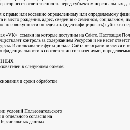
ератор несет ответственность перед субъектом персональных да
к прямо или косвенно определенному или определяемому физич
та и место рождения, адрес, сведения о семейном, социальном,
ю по совокупности определить (идентифицировать) субъекта пе
ючая «VK», ссылки на которые доступны на Сайте. Настоящая П
ществляет контроль за содержанием Ресурсов и не несет ответст
урсы. Использование функционала Сайта не ограничивается и не
онфиденциальности в соответствии со значениями, определяем
АННЫХ
зователей в следующем объеме:
снования и сроки обработки
ии условий Пользовательского
 и отдельного согласия на
 Персональных данных.