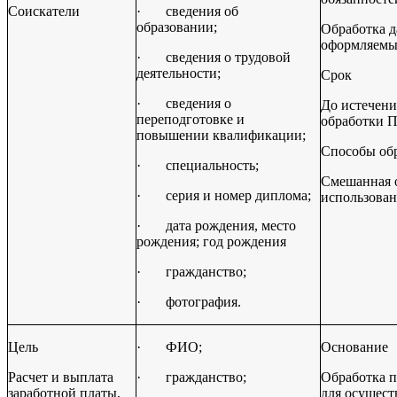
Соискатели
·
сведения об
образовании;
Обработка д
оформляемых
·
сведения о трудовой
деятельности;
Срок
·
сведения о
До истечени
переподготовке и
обработки 
повышении квалификации;
Способы об
·
специальность;
Смешанная о
·
серия и номер диплома;
использован
·
дата рождения, место
рождения; год рождения
·
гражданство;
·
фотография.
Цель
·
ФИО;
Основание
Расчет и выплата
·
гражданство;
Обработка 
заработной платы,
для осущест