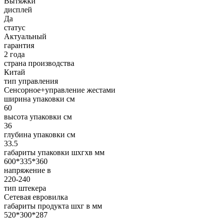
Вытяжки
дисплей
Да
статус
Актуальный
гарантия
2 года
страна производства
Китай
тип управления
Сенсорное+управление жестами
ширина упаковки см
60
высота упаковки см
36
глубина упаковки см
33.5
габариты упаковки шxгxв мм
600*335*360
напряжение в
220-240
тип штекера
Сетевая евровилка
габариты продукта шхг в мм
520*300*287