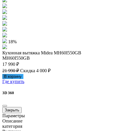
18%
Кухонная вытяжка Midea MH60I550GB
MH60I550GB
17 990 ₽
21 990 ₽
Скидка 4 000 ₽
В корзину
Где купить
3D 360
Закрыть
Параметры
Описание
категория