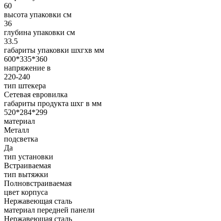
60
высота упаковки см
36
глубина упаковки см
33.5
габариты упаковки шxгxв мм
600*335*360
напряжение в
220-240
тип штекера
Сетевая евровилка
габариты продукта шхг в мм
520*284*299
материал
Металл
подсветка
Да
тип установки
Встраиваемая
тип вытяжки
Полновстраиваемая
цвет корпуса
Нержавеющая сталь
материал передней панели
Нержавеющая сталь