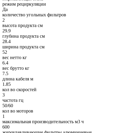
режим рециркуляции
Да
количество угольных фильтров
2
высота продукта см
29.9
глубина продукта см
28.4
ширина продукта см
52
вес нетто кг
6.4
вес брутто кг
7.5
длина кабеля м
1.85
кол во скоростей
3
частота гц
50/60
кол во моторов
1
максимальная производительность м3 ч
600
жироулавливающие фильтры алюминиевые