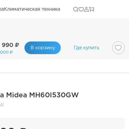
ка
Климатическая техника
8 990 ₽
В корзину
Где купить
 000 ₽
а Midea MH60I530GW
GW