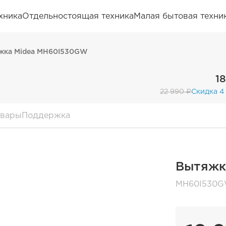
хника
Отдельностоящая техника
Малая бытовая техни
жка Midea MH60I530GW
1
22 990 ₽
Скидка 4
овары
Поддержка
Вытяжк
MH60I530