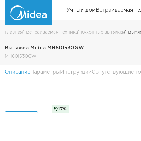
Умный дом
Встраиваемая те
Главная
Встраиваемая техника
Кухонные вытяжки
Вытя
Вытяжка Midea MH60I530GW
MH60I530GW
Описание
Параметры
Инструкции
Сопутствующие т
17%