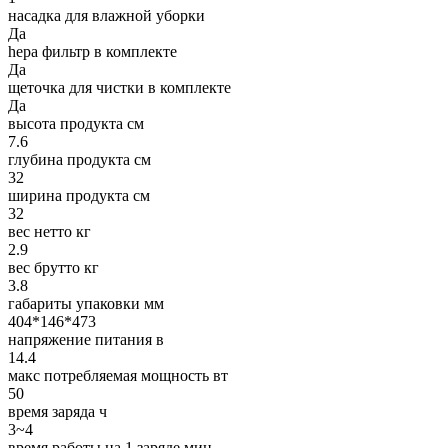
насадка для влажной уборки
Да
hepa фильтр в комплекте
Да
щеточка для чистки в комплекте
Да
высота продукта см
7.6
глубина продукта см
32
ширина продукта см
32
вес нетто кг
2.9
вес брутто кг
3.8
габариты упаковки мм
404*146*473
напряжение питания в
14.4
макс потребляемая мощность вт
50
время заряда ч
3~4
время работы на 1 заряде мин