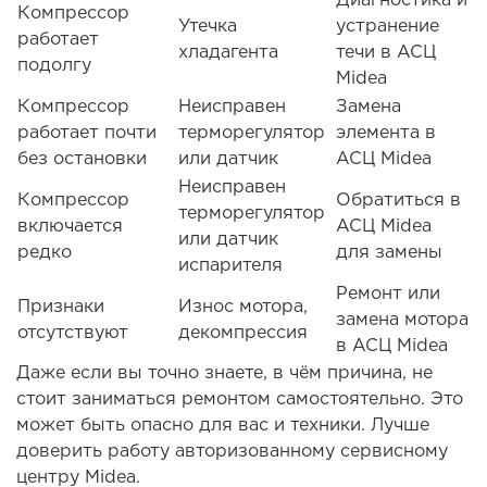
Компрессор
Утечка
устранение
работает
хладагента
течи в АСЦ
подолгу
Midea
Компрессор
Неисправен
Замена
работает почти
терморегулятор
элемента в
без остановки
или датчик
АСЦ Midea
Неисправен
Компрессор
Обратиться в
терморегулятор
включается
АСЦ Midea
или датчик
редко
для замены
испарителя
Ремонт или
Признаки
Износ мотора,
замена мотора
отсутствуют
декомпрессия
в АСЦ Midea
Даже если вы точно знаете, в чём причина, не
стоит заниматься ремонтом самостоятельно. Это
может быть опасно для вас и техники. Лучше
доверить работу авторизованному сервисному
центру Midea.