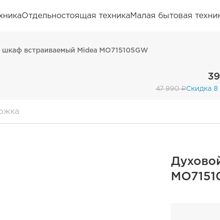
хника
Отдельностоящая техника
Малая бытовая техни
 шкаф встраиваемый Midea MO715105GW
39
47 990 ₽
Скидка 8
ржка
Духово
MO715