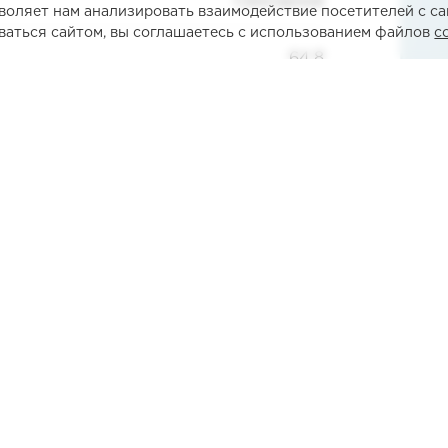
Сенсорное
воляет нам анализировать взаимодействие посетителей с са
ваться сайтом, вы соглашаетесь с использованием файлов
c
64.8
67
68.8
648*688*670
етры
Сервисный центр