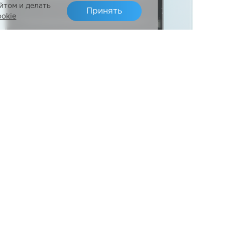
йтом и делать
Принять
ookie