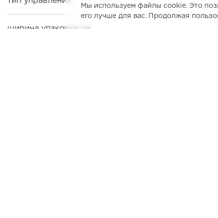
тип управления
Мы используем файлы cookie. Это поз
его лучше для вас. Продолжая пользо
ширина упаковки см
высота упаковки см
глубина упаковки см
габариты упаковки шxгxв мм
Открыть все парам