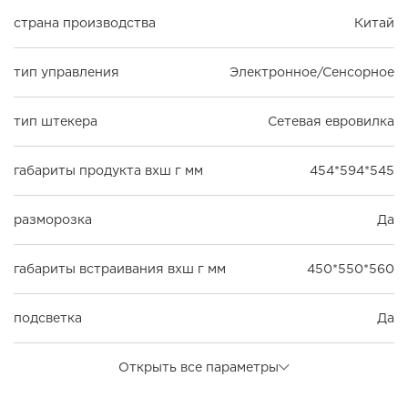
страна производства
Китай
тип управления
Электронное/Сенсорное
тип штекера
Сетевая евровилка
габариты продукта вхш г мм
454*594*545
разморозка
Да
габариты встраивания вхш г мм
450*550*560
подсветка
Да
Открыть все параметры