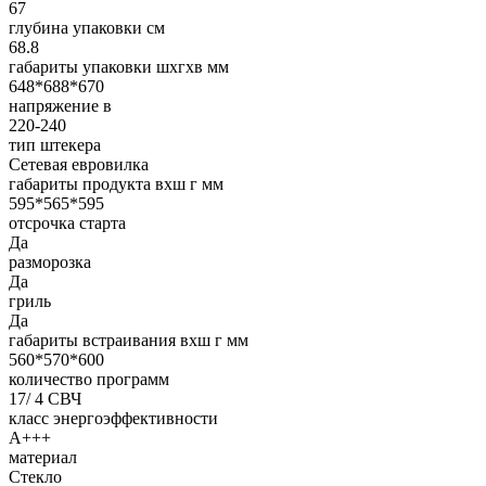
67
глубина упаковки см
68.8
габариты упаковки шxгxв мм
648*688*670
напряжение в
220-240
тип штекера
Сетевая евровилка
габариты продукта вхш г мм
595*565*595
отсрочка старта
Да
разморозка
Да
гриль
Да
габариты встраивания вхш г мм
560*570*600
количество программ
17/ 4 СВЧ
класс энергоэффективности
A+++
материал
Стекло