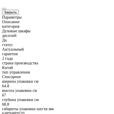
Закрыть
Параметры
Описание
категория
Духовые шкафы
дисплей
Да
статус
Актуальный
гарантия
2 года
страна производства
Китай
тип управления
Сенсорное
ширина упаковки см
64.8
высота упаковки см
67
глубина упаковки см
68.8
габариты упаковки шxгxв мм
648*688*670