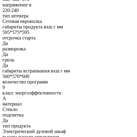
напряжение в
220-240
тип штекера
Сетевая евровилка
габариты продукта вхш г мм
595*575*595
отсрочка старта
Да
разморозка
Да
гриль
Да
габариты встраивания вхш г мм
560*570*600
количество программ
9
класс энергоэффективности
A
материал
Стекло
подсветка
Да
тип продукта
Электрический духовой шкаф
высота панели управления