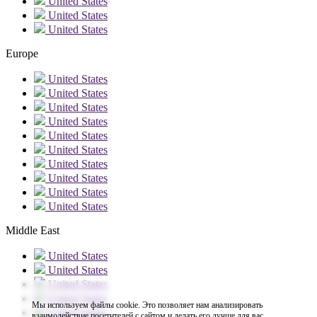
United States
United States
United States
Europe
United States
United States
United States
United States
United States
United States
United States
United States
United States
United States
Middle East
United States
United States
United States
United States
Мы используем файлы cookie. Это позволяет нам анализировать
United States
взаимодействие посетителей с сайтом и делать его лучше для вас.