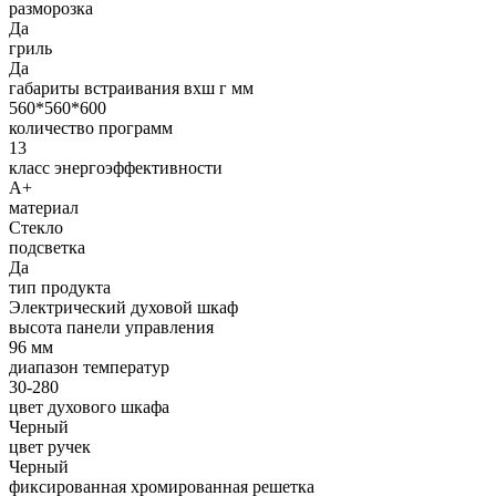
разморозка
Да
гриль
Да
габариты встраивания вхш г мм
560*560*600
количество программ
13
класс энергоэффективности
A+
материал
Стекло
подсветка
Да
тип продукта
Электрический духовой шкаф
высота панели управления
96 мм
диапазон температур
30-280
цвет духового шкафа
Черный
цвет ручек
Черный
фиксированная хромированная решетка