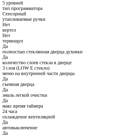
5 уровней
тип программатора
Сенсорный
утапливаемые ручки
Нет
вертел
Нет
термощуп
Да
полностью стеклянная дверца духовки
Да
количество слоев стекла в дверце
3 слоя (LOW E стекло)
меню на внутренней части дверцы
Да
съемная дверца
Да
эмаль легкой очистки
Да
макс время таймера
24 часа
охлаждение вентиляцией
Да
автовыключение
Да