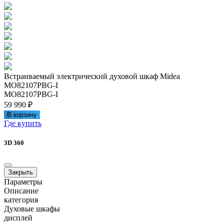
Встраиваемый электрический духовой шкаф Midea
MO82107PBG-I
MO82107PBG-I
59 990 ₽
В корзину
Где купить
3D 360
Закрыть
Параметры
Описание
категория
Духовые шкафы
дисплей