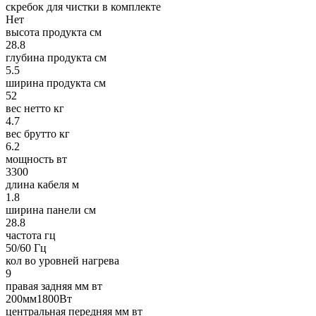
скребок для чистки в комплекте
Нет
высота продукта см
28.8
глубина продукта см
5.5
ширина продукта см
52
вес нетто кг
4.7
вес брутто кг
6.2
мощность вт
3300
длина кабеля м
1.8
ширина панели см
28.8
частота гц
50/60 Гц
кол во уровней нагрева
9
правая задняя мм вт
200мм1800Вт
центральная передняя мм вт