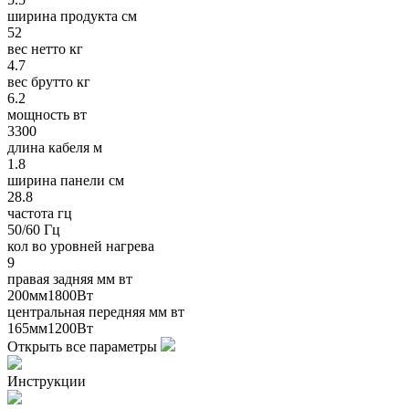
ширина продукта см
52
вес нетто кг
4.7
вес брутто кг
6.2
мощность вт
3300
длина кабеля м
1.8
ширина панели см
28.8
частота гц
50/60 Гц
кол во уровней нагрева
9
правая задняя мм вт
200мм1800Вт
центральная передняя мм вт
165мм1200Вт
Открыть все параметры
Инструкции