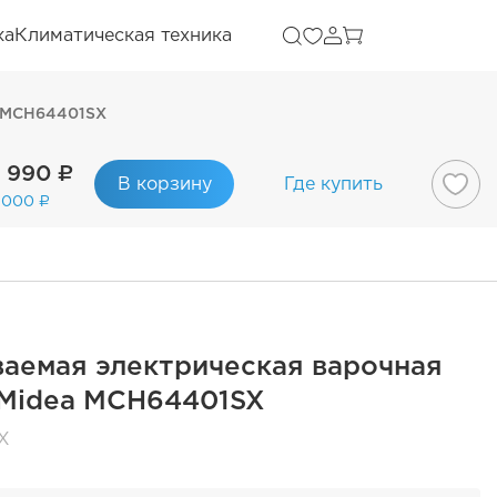
ка
Климатическая техника
a MCH64401SX
 990 ₽
В корзину
Где купить
 000 ₽
аемая электрическая варочная
 Midea MCH64401SX
X