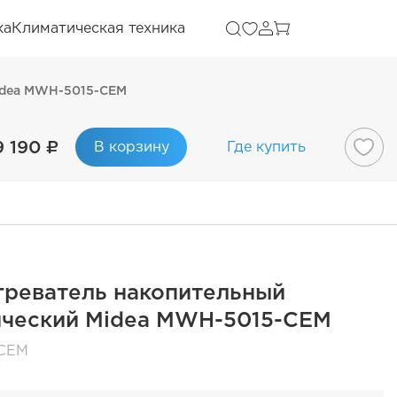
ка
Климатическая техника
idea MWH-5015-CEM
9 190 ₽
В корзину
Где купить
греватель накопительный
ический Midea MWH-5015-CEM
CEM