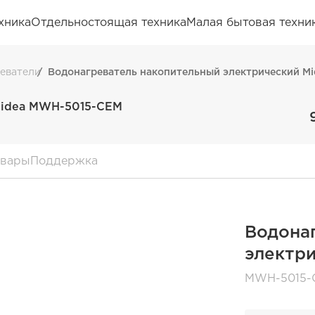
хника
Отдельностоящая техника
Малая бытовая техни
реватели
Водонагреватель накопительный электрический M
Midea MWH-5015-CEM
овары
Поддержка
Водона
электр
MWH-5015-