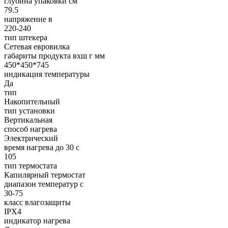
глубина упаковки см
79.5
напряжение в
220-240
тип штекера
Сетевая евровилка
габариты продукта вхш г мм
450*450*745
индикация температуры
Да
тип
Накопительный
тип установки
Вертикальная
cпособ нагрева
Электрический
время нагрева до 30 с
105
тип термостата
Капилярный термостат
диапазон температур с
30-75
класс влагозащиты
IPX4
индикатор нагрева