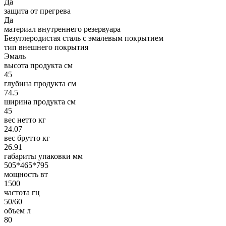
Да
защита от прегрева
Да
материал внутреннего резервуара
Безуглеродистая сталь с эмалевым покрытием
тип внешнего покрытия
Эмаль
высота продукта см
45
глубина продукта см
74.5
ширина продукта см
45
вес нетто кг
24.07
вес брутто кг
26.91
габариты упаковки мм
505*465*795
мощность вт
1500
частота гц
50/60
объем л
80