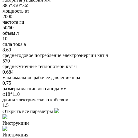
385*350*365
мощность вт
2000
частота гц
50/60
объем л
10
сила тока a
8.69
среднегодовое потребление электроэнергии квт ч
570
среднесуточные теплопотери квт ч
0.684
максимальное рабочее давление mpa
0.75
размеры магниевого анода мм
φ18*110
длина электрического кабеля м
1.5
Открыть все параметры
Инструкции
Инструкция