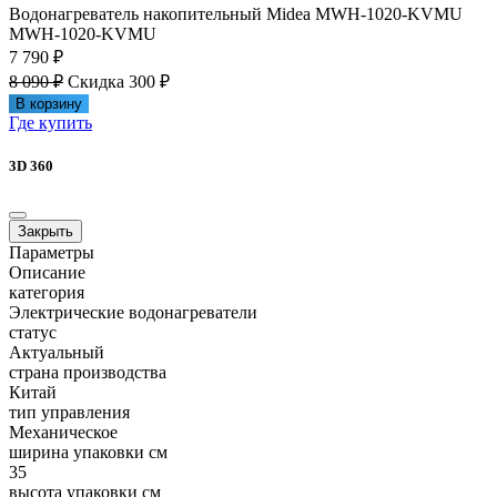
Водонагреватель накопительный Midea MWH-1020-KVMU
MWH-1020-KVMU
7 790 ₽
8 090 ₽
Скидка 300 ₽
В корзину
Где купить
3D 360
Закрыть
Параметры
Описание
категория
Электрические водонагреватели
статус
Актуальный
страна производства
Китай
тип управления
Механическое
ширина упаковки см
35
высота упаковки см