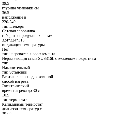
38.5
глубина упаковки см
36.5
напряжение в
220-240
тип штекера
Сетевая евровилка
габариты продукта вхш г мм
324*324*315
индикация температуры
Нет
тип нагревательного элемента
Нержавеющая сталь SUS316L с эмалевым покрытием
тип
Накопительный
тип установки
Вертикальная под раковиной
cпособ нагрева
Электрический
время нагрева до 30 с
10.5
тип термостата
Капилярный термостат
диапазон температур с
30-65