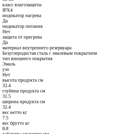
класс влагозащиты
IPX4
индикатор нагрева
Да
индикатор питания
Нет
защита от прегрева
Да
материал внутреннего резервуара
Безуглеродистая сталь с эмалевым покрытием
тип внешнего покрытия
Эмаль
узо
Нет
высота продукта см
32.4
глубина продукта см
31.5
ширина продукта см
32.4
вес нетто кг
7.5
вес брутто кг
8.8
габариты упаковки мм