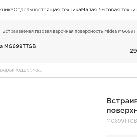
хника
Отдельностоящая техника
Малая бытовая техни
Встраиваемая газовая варочная поверхность Midea MG699
dea MG699TTGB
29
овары
Поддержка
Встраив
поверх
MG699TTG