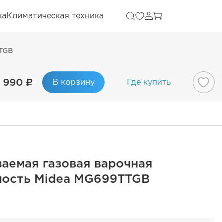
ка
Климатическая техника
TTGB
 990 ₽
В корзину
Где купить
аемая газовая варочная
ность Midea MG699TTGB
B