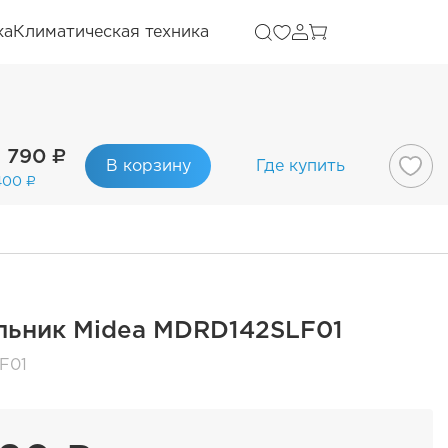
ка
Климатическая техника
6 790 ₽
В корзину
Где купить
400 ₽
льник Midea MDRD142SLF01
F01