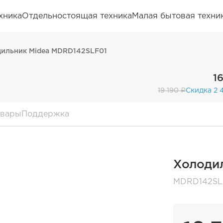
хника
Отдельностоящая техника
Малая бытовая техни
ильник Midea MDRD142SLF01
1
19 190 ₽
Скидка 2 
овары
Поддержка
Холоди
MDRD142SL