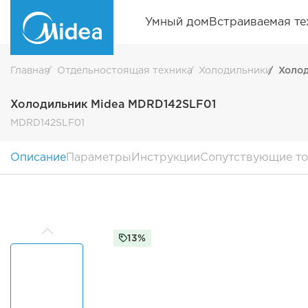
Умный дом
Встраиваемая те
Главная
Отдельностоящая техника
Холодильники
Холод
Холодильник Midea MDRD142SLF01
MDRD142SLF01
Описание
Параметры
Инструкции
Сопутствующие т
13%