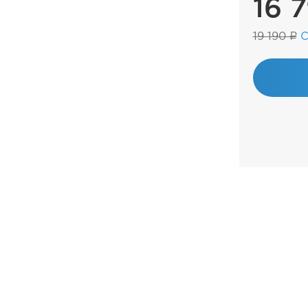
16 
19 190 ₽
С