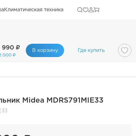
ка
Климатическая техника
 990 ₽
В корзину
Где купить
2 000 ₽
льник Midea MDRS791MIE33
E33