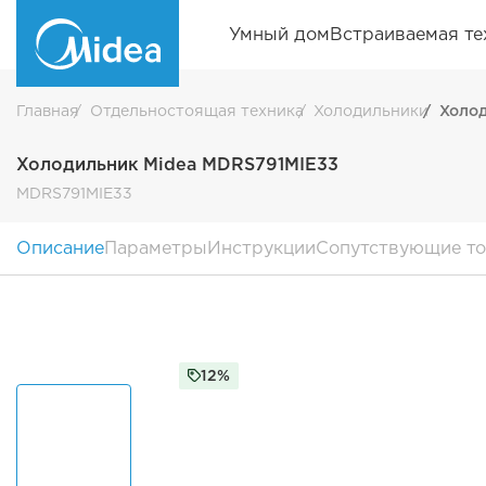
Умный дом
Встраиваемая те
Главная
Отдельностоящая техника
Холодильники
Холод
Холодильник Midea MDRS791MIE33
MDRS791MIE33
Описание
Параметры
Инструкции
Сопутствующие т
12%