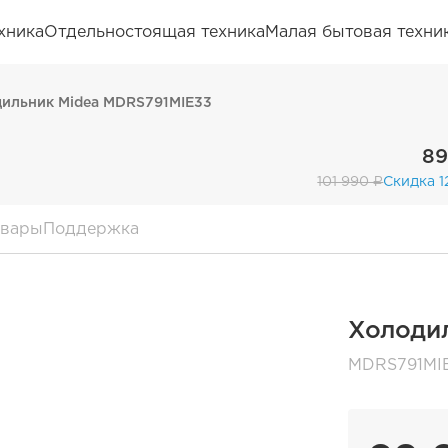
хника
Отдельностоящая техника
Малая бытовая техни
ильник Midea MDRS791MIE33
89
101 990 ₽
Скидка 1
овары
Поддержка
Холоди
MDRS791MI