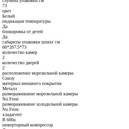
глубина упаковки см
73
цвет
Белый
индикация температуры
Да
блокировка от детей
Да
габариты упаковки шxвxг см
66*207.5*73
количество камер
2
количество дверей
2
расположение морозильной камеры
Снизу
материал внешнего покрытия
Металл
размораживание морозильной камеры
No Frost
размораживание холодильной камеры
No Frost
хладагент
R 600a
инверторный компрессор