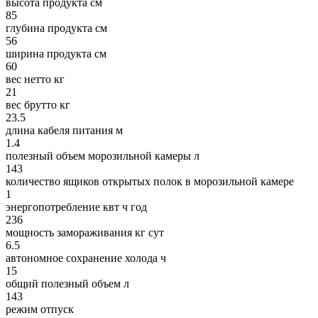
высота продукта см
85
глубина продукта см
56
ширина продукта см
60
вес нетто кг
21
вес брутто кг
23.5
длина кабеля питания м
1.4
полезный объем морозильной камеры л
143
количество ящиков открытых полок в морозильной камере
1
энергопотребление квт ч год
236
мощность замораживания кг сут
6.5
автономное сохранение холода ч
15
общий полезный объем л
143
режим отпуск