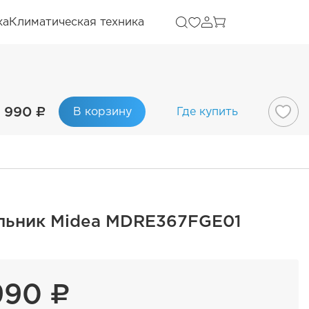
ка
Климатическая техника
 990 ₽
В корзину
Где купить
льник Midea MDRE367FGE01
990 ₽