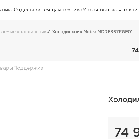
хника
Отдельностоящая техника
Малая бытовая техни
ваемые холодильники
Холодильник Midea MDRE367FGE01
74
овары
Поддержка
Холоди
74 