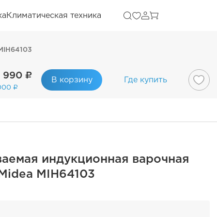
ка
Климатическая техника
 MIH64103
 990 ₽
В корзину
Где купить
000 ₽
ваемая индукционная варочная
Midea MIH64103