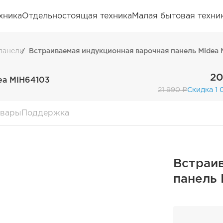
хника
Отдельностоящая техника
Малая бытовая техни
панели
Встраиваемая индукционная варочная панель Midea
20
ea MIH64103
21 990 ₽
Скидка 1 
овары
Поддержка
Встраи
панель 