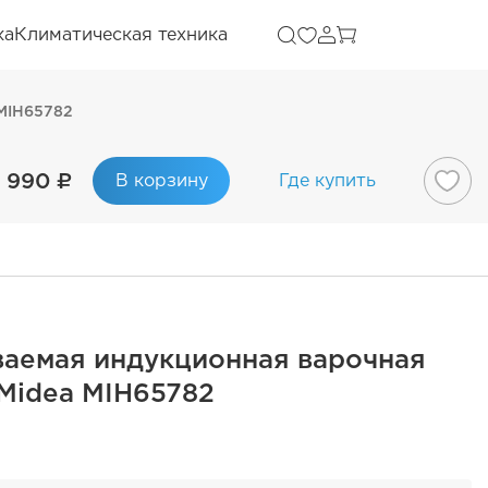
ка
Климатическая техника
 MIH65782
 990 ₽
В корзину
Где купить
ваемая индукционная варочная
Midea MIH65782