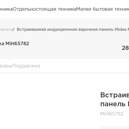
хника
Отдельностоящая техника
Малая бытовая техни
панели
Встраиваемая индукционная варочная панель Midea
ea MIH65782
28
овары
Поддержка
Встраи
панель 
MIH65782