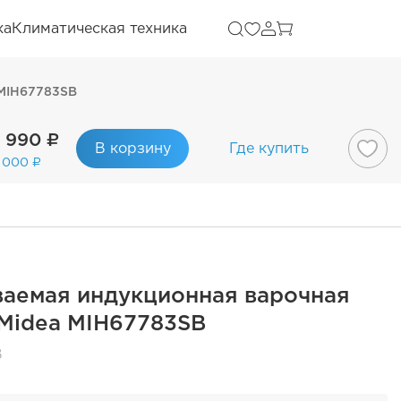
ка
Климатическая техника
 MIH67783SB
 990 ₽
В корзину
Где купить
 000 ₽
ваемая индукционная варочная
Midea MIH67783SB
B