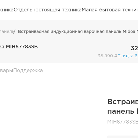
хника
Отдельностоящая техника
Малая бытовая техни
панели
Встраиваемая индукционная варочная панель Midea
ea MIH67783SB
32
38 990 ₽
Скидка 6
овары
Поддержка
Встраи
панель 
MIH67783S