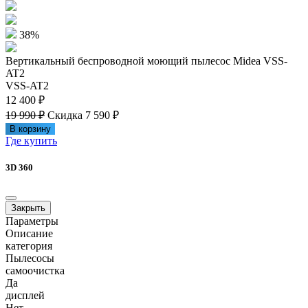
38%
Вертикальный беспроводной моющий пылесос Midea VSS-
AT2
VSS-AT2
12 400 ₽
19 990 ₽
Скидка 7 590 ₽
В корзину
Где купить
3D 360
Закрыть
Параметры
Описание
категория
Пылесосы
самоочистка
Да
дисплей
Нет