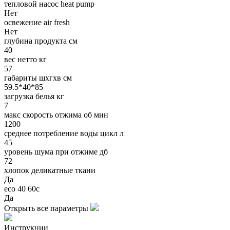
тепловой насос heat pump
Нет
освежение air fresh
Нет
глубина продукта см
40
вес нетто кг
57
габариты шхгхв см
59.5*40*85
загрузка белья кг
7
макс скорость отжима об мин
1200
среднее потребление воды цикл л
45
уровень шума при отжиме дб
72
хлопок деликатные ткани
Да
eco 40 60с
Да
Открыть все параметры
Инструкции