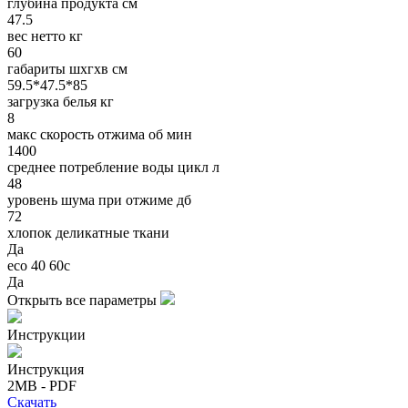
глубина продукта см
47.5
вес нетто кг
60
габариты шхгхв см
59.5*47.5*85
загрузка белья кг
8
макс скорость отжима об мин
1400
среднее потребление воды цикл л
48
уровень шума при отжиме дб
72
хлопок деликатные ткани
Да
eco 40 60с
Да
Открыть все параметры
Инструкции
Инструкция
2MB - PDF
Скачать