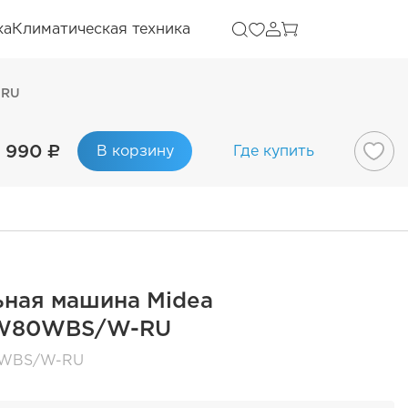
ка
Климатическая техника
-RU
 990 ₽
В корзину
Где купить
ьная машина Midea
W80WBS/W-RU
WBS/W-RU