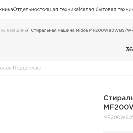
хника
Отдельностоящая техника
Малая бытовая техни
ьные машины
Стиральная машина Midea MF200W80WBS/W
36
овары
Поддержка
Стирал
MF200
MF200W80