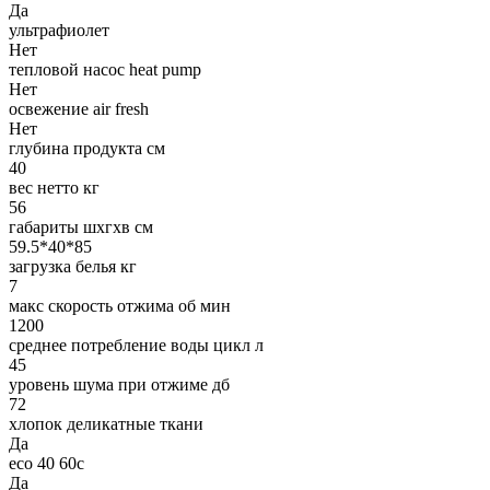
Да
ультрафиолет
Нет
тепловой насос heat pump
Нет
освежение air fresh
Нет
глубина продукта см
40
вес нетто кг
56
габариты шхгхв см
59.5*40*85
загрузка белья кг
7
макс скорость отжима об мин
1200
среднее потребление воды цикл л
45
уровень шума при отжиме дб
72
хлопок деликатные ткани
Да
eco 40 60с
Да