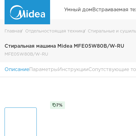
Умный дом
Встраиваемая те
Главная
Отдельностоящая техника
Стиральные и сушил
Стиральная машина Midea MFE05W80B/W-RU
MFE05W80B/W-RU
Описание
Параметры
Инструкции
Сопутствующие т
7%