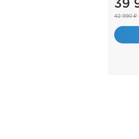
39 
42 990 ₽