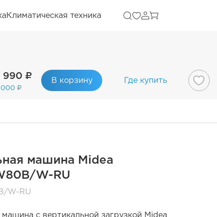
ка
Климатическая техника
 990 ₽
В корзину
Где купить
 000 ₽
ьная машина Midea
W80B/W-RU
B/W-RU
 машина с вертикальной загрузкой Midea