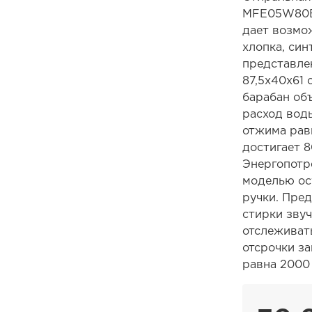
MFE05W80B/
дает возмо
хлопка, син
представле
87,5х40х61 
барабан объ
расход воды
отжима рав
достигает 8
Энергопотре
моделью ос
ручки. Пред
стирки звуч
отслеживат
отсрочки за
равна 2000 