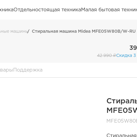
хника
Отдельностоящая техника
Малая бытовая техни
ьные машины
Стиральная машина Midea MFE05W80B/W-RU
39
42 990 ₽
Скидка 3
овары
Поддержка
Стирал
MFE05
MFE05W80
Стиральная