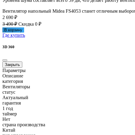
Уровень шума составляет всего 59 дБ, что делает работу венти
Вентилятор напольный Midea FS4053 станет отличным выбором
2 690 ₽
3 490 ₽
Скидка 0 ₽
В корзину
Где купить
3D 360
Закрыть
Параметры
Описание
категория
Вентиляторы
статус
Актуальный
гарантия
1 год
таймер
Нет
страна производства
Китай