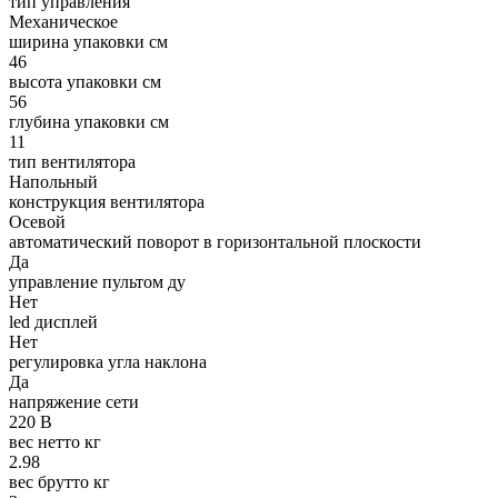
тип управления
Механическое
ширина упаковки см
46
высота упаковки см
56
глубина упаковки см
11
тип вентилятора
Напольный
конструкция вентилятора
Осевой
автоматический поворот в горизонтальной плоскости
Да
управление пультом ду
Нет
led дисплей
Нет
регулировка угла наклона
Да
напряжение сети
220 В
вес нетто кг
2.98
вес брутто кг