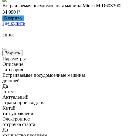
Встраиваемая посудомоечная машина Midea MID60S300i
34 990 ₽
В корзину
Где купить
3D 360
Закрыть
Параметры
Описание
категория
Встраиваемые посудомоечные машины
дисплей
Да
статус
Актуальный
страна производства
Китай
тип управления
Электронное
отсрочка старта
Да
количество программ