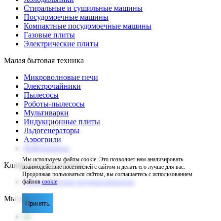
Стиральные и сушильные машины
Посудомоечные машины
Компактные посудомоечные машины
Газовые плиты
Электрические плиты
Малая бытовая техника
Микроволновые печи
Электрочайники
Пылесосы
Роботы-пылесосы
Мультиварки
Индукционные плиты
Льдогенераторы
Аэрогрили
Кофемашины
Мы используем файлы cookie. Это позволяет нам анализировать
Климатическая техника
взаимодействие посетителей с сайтом и делать его лучше для вас.
Продолжая пользоваться сайтом, вы соглашаетесь с использованием
Электрические водонагреватели
файлов
cookie
Мы в соцсетях
Принять