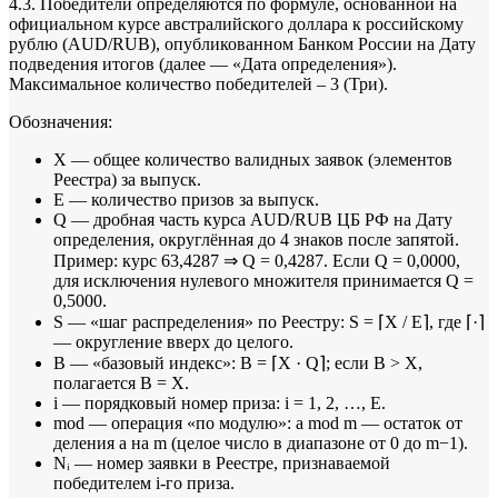
4.3. Победители определяются по формуле, основанной на
официальном курсе австралийского доллара к российскому
рублю (AUD/RUB), опубликованном Банком России на Дату
подведения итогов (далее — «Дата определения»).
Максимальное количество победителей – 3 (Три).
Обозначения:
X — общее количество валидных заявок (элементов
Реестра) за выпуск.
E — количество призов за выпуск.
Q — дробная часть курса AUD/RUB ЦБ РФ на Дату
определения, округлённая до 4 знаков после запятой.
Пример: курс 63,4287 ⇒ Q = 0,4287. Если Q = 0,0000,
для исключения нулевого множителя принимается Q =
0,5000.
S — «шаг распределения» по Реестру: S = ⌈X / E⌉, где ⌈·⌉
— округление вверх до целого.
B — «базовый индекс»: B = ⌈X · Q⌉; если B > X,
полагается B = X.
i — порядковый номер приза: i = 1, 2, …, E.
mod — операция «по модулю»: a mod m — остаток от
деления a на m (целое число в диапазоне от 0 до m−1).
Nᵢ — номер заявки в Реестре, признаваемой
победителем i-го приза.