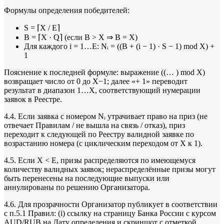
Формулы определения победителей:
S = ⌈X / E⌉
B = ⌈X · Q⌉ (если B > X ⇒ B = X)
Для каждого i = 1…E: Nᵢ = ((B + (i − 1) · S − 1) mod X) +
1
Пояснение к последней формуле: выражение ((… ) mod X)
возвращает число от 0 до X−1; далее «+ 1» переводит
результат в диапазон 1…X, соответствующий нумерации
заявок в Реестре.
4.4. Если заявка с номером Nᵢ утрачивает право на приз (не
отвечает Правилам / не вышла на связь / отказ), приз
переходит к следующей по Реестру валидной заявке по
возрастанию номера (с циклическим переходом от X к 1).
4.5. Если X < E, призы распределяются по имеющемуся
количеству валидных заявок; нераспределённые призы могут
быть перенесены на последующие выпуски или
аннулированы по решению Организатора.
4.6. Для прозрачности Организатор публикует в соответствии
с п.5.1 Правил: (i) ссылку на страницу Банка России с курсом
AUD/RUB на Дату определения и скриншот с отметкой