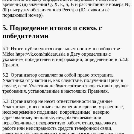
времени; (ii) значения Q, X, E, S, B и рассчитанные номера Nᵢ;
(iii) выгрузку обезличенного Реестра (ID заявки и её
порядковый номер).
5. Подведение итогов и связь с
победителями
5.1. Итоги публикуются отдельным постом в сообществе
Midea https://vk.com/midearussia в Дату определения с
указанием победителей и информации, определенной в п.4.6.
Правил.
5.2. Организатор оставляет за собой право отстранить
Участника от участия и, как следствие, получения Приза в
случае, если Участник не будет соответствовать или нарушит
требования, установленные в настоящих Правилах.
5.3. Организатор не несет ответственности за данные
Участников, внесенные с нарушением сроков, утраченные,
несвоевременно поданные, поврежденные, неверно
адресованные, неполные, неудобочитаемые или
неразборчивые; некорректную работу, отказ, задержку в
работе или неисправность средств телефонной связи,
электронных, технических или программных средств, сети,