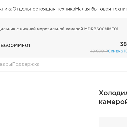
хника
Отдельностоящая техника
Малая бытовая техни
дильник с нижней морозильной камерой MDRB600MMF01
38
DRB600MMF01
48 990 ₽
Скидка 1
овары
Поддержка
Холоди
камеро