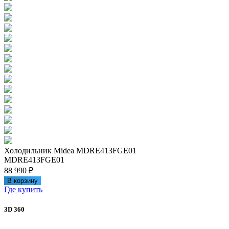
Холодильник Midea MDRE413FGE01
MDRE413FGE01
88 990 ₽
В корзину
Где купить
3D 360