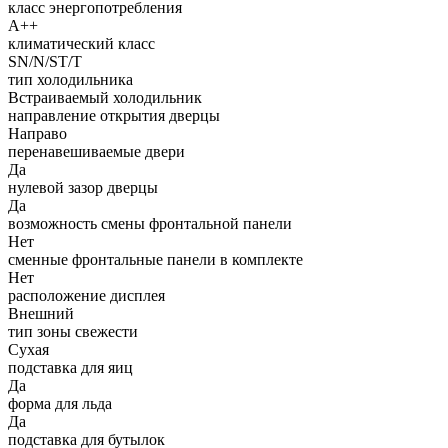
класс энергопотребления
A++
климатический класс
SN/N/ST/T
тип холодильника
Встраиваемый холодильник
направление открытия дверцы
Направо
перенавешиваемые двери
Да
нулевой зазор дверцы
Да
возможность смены фронтальной панели
Нет
сменные фронтальные панели в комплекте
Нет
расположение дисплея
Внешний
тип зоны свежести
Сухая
подставка для яиц
Да
форма для льда
Да
подставка для бутылок