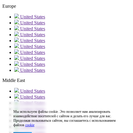
Europe
United States
United States
United States
United States
United States
United States
United States
United States
United States
United States
Middle East
United States
United States
United States
United States
Мы используем файлы cookie. Это позволяет нам анализировать
United States
взаимодействие посетителей с сайтом и делать его лучше для вас.
United States
Продолжая пользоваться сайтом, вы соглашаетесь с использованием
файлов
cookie
United States
United States