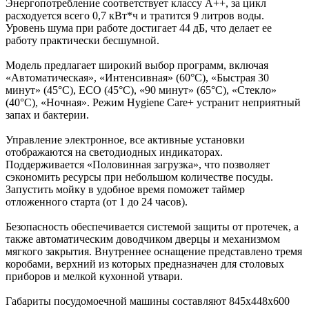
Энергопотребление соответствует классу А++, за цикл
расходуется всего 0,7 кВт*ч и тратится 9 литров воды.
Уровень шума при работе достигает 44 дБ, что делает ее
работу практически бесшумной.
Модель предлагает широкий выбор программ, включая
«Автоматическая», «Интенсивная» (60°С), «Быстрая 30
минут» (45°С), ECO (45°С), «90 минут» (65°С), «Стекло»
(40°С), «Ночная». Режим Hygiene Care+ устранит неприятный
запах и бактерии.
Управление электронное, все активные установки
отображаются на светодиодных индикаторах.
Поддерживается «Половинная загрузка», что позволяет
сэкономить ресурсы при небольшом количестве посуды.
Запустить мойку в удобное время поможет таймер
отложенного старта (от 1 до 24 часов).
Безопасность обеспечивается системой защиты от протечек, а
также автоматическим доводчиком дверцы и механизмом
мягкого закрытия. Внутреннее оснащение представлено тремя
коробами, верхний из которых предназначен для столовых
приборов и мелкой кухонной утвари.
Габариты посудомоечной машины составляют 845х448х600