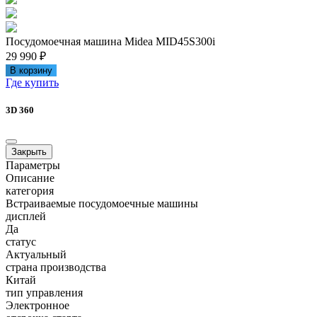
Посудомоечная машина Midea MID45S300i
29 990 ₽
В корзину
Где купить
3D 360
Закрыть
Параметры
Описание
категория
Встраиваемые посудомоечные машины
дисплей
Да
статус
Актуальный
страна производства
Китай
тип управления
Электронное