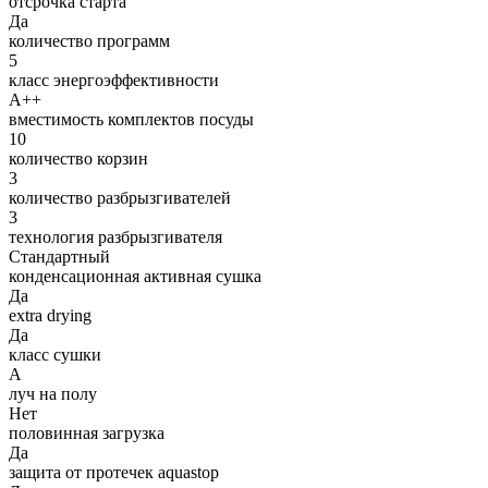
отсрочка старта
Да
количество программ
5
класс энергоэффективности
A++
вместимость комплектов посуды
10
количество корзин
3
количество разбрызгивателей
3
технология разбрызгивателя
Стандартный
конденсационная активная сушка
Да
extra drying
Да
класс сушки
A
луч на полу
Нет
половинная загрузка
Да
защита от протечек aquastop